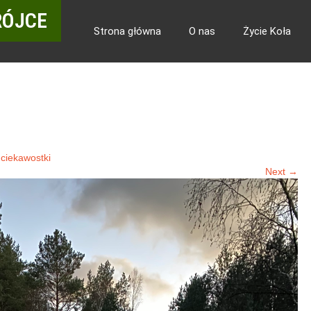
RÓJCE
Strona główna
O nas
Życie Koła
 ciekawostki
Next →