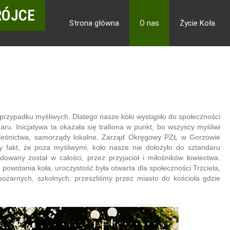
RÓJCE
Strona główna
O nas
Życie Koła
w przypadku myśliwych. Dlatego nasze koło wystąpiło do społeczności
ru. Inicjatywa ta okazała się trafiona w punkt, bo wszyscy myśliwi
dleśnictwa, samorządy lokalne, Zarząd Okręgowy PZŁ w Gorzowie
y fakt, że poza myśliwymi, koło nasze nie dołożyło do sztandaru
wany został w całości, przez przyjaciół i miłośników łowiectwa.
powstania koła, uroczystość była otwarta dla społeczności Trzciela,
ożarnych, szkolnych, przeszliśmy przez miasto do kościoła gdzie