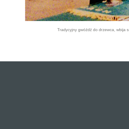
Tradycyjny gwóźdź do drzewca, wbija 