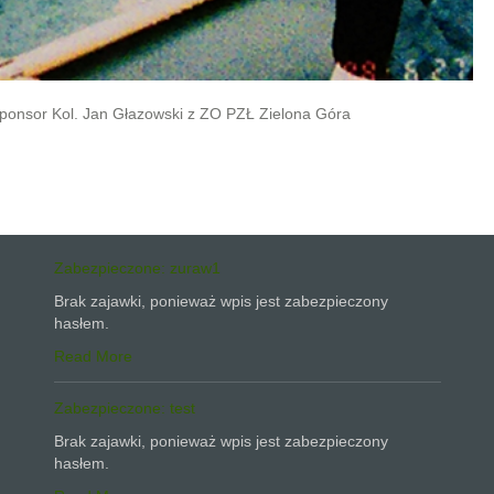
sponsor Kol. Jan Głazowski z ZO PZŁ Zielona Góra
Zabezpieczone: zuraw1
Brak zajawki, ponieważ wpis jest zabezpieczony
hasłem.
Read More
Zabezpieczone: test
Brak zajawki, ponieważ wpis jest zabezpieczony
hasłem.