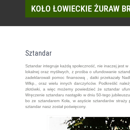
KOŁO ŁOWIECKIE ŻURAW B
Sztandar
Sztandar integruje każdą społeczność, nie inaczej jest 
lokalnej oraz myśliwych, z prośba o ufundowanie sztanda
zadeklarowali pomoc finansową , datki przekazały Na
Wlkp., oraz wielu innych darczyńców. Podkreślić należ
złotówki, a więc możemy powiedzieć że sztandar ufundo
Wręczenie sztandaru nastąpiło w dniu 50-tego jubileuszu 
bo ze sztandarem Koła, w asyście sztandarów straży p
sztandar nasz został poświęcony.