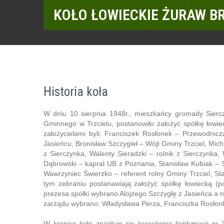
KOŁO ŁOWIECKIE ŻURAW B
Historia koła
W dniu 10 sierpnia 1948r., mieszkańcy gromady Siercz
Gminnego w Trzcielu, postanowiło założyć spółkę łowie
założycielami byli: Franciszek Rosłonek – Przewodni
Jasieńcu, Bronisław Szczygieł – Wójt Gminy Trzciel, Mi
z Sierczynka, Walenty Sieradzki – rolnik z Sierczynka
Dąbrowski – kapral UB z Poznania, Stanisław Kubiak – So
Wawrzyniec Świerzko – referent rolny Gminy Trzciel, St
tym zebraniu postanawiają założyć spółkę łowiecką (p
prezesa spółki wybrano Alojzego Szczygłę z Jasieńca a 
zarządu wybrano: Władysława Perza, Franciszka Rosłonk
W kronice koła znajduje się kserokopia legitymacji nr