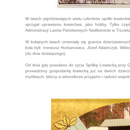
W latach pięćdziesiątych wielu członków spółki łowiecki
sprzyjał uprawianiu łowiectwa, jako hobby. Tylko częś
Administracji Lasów Państwowych Nadleśnictw w Trzcielu 
W kolejnych latach zmieniały się granice dzierżawiony
koła byli: Ireneusz Horbanowicz, Józef Adamczyk, Wikt
(do dnia dzisiejszego).
Od dnia gdy powołano do życia Spółkę Łowiecką przy Gmi
prowadzimy gospodarkę łowiecką już na dwóch dzierż
myśliwych, którzy w atmosferze przyjaźni i radości wspóln