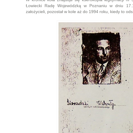
Łowiecki Radę Wojewódzką w Poznaniu w dniu 17.11
założycieli, pozostał w kole aż do 1994 roku, kiedy to o