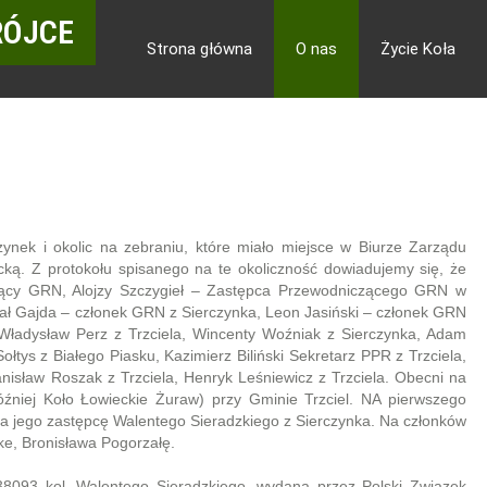
RÓJCE
Strona główna
O nas
Życie Koła
ynek i okolic na zebraniu, które miało miejsce w Biurze Zarządu
cką. Z protokołu spisanego na te okoliczność dowiadujemy się, że
czący GRN, Alojzy Szczygieł – Zastępca Przewodniczącego GRN w
chał Gajda – członek GRN z Sierczynka, Leon Jasiński – członek GRN
, Władysław Perz z Trzciela, Wincenty Woźniak z Sierczynka, Adam
łtys z Białego Piasku, Kazimierz Biliński Sekretarz PPR z Trzciela,
anisław Roszak z Trzciela, Henryk Leśniewicz z Trzciela. Obecni na
óźniej Koło Łowieckie Żuraw) przy Gminie Trzciel. NA pierwszego
na jego zastępcę Walentego Sieradzkiego z Sierczynka. Na członków
e, Bronisława Pogorzałę.
 38093 kol. Walentego Sieradzkiego, wydana przez Polski Związek