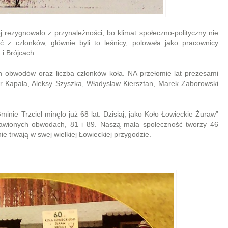
ej rezygnowało z przynależności, bo klimat społeczno-polityczny nie
ć z członków, głównie byli to leśnicy, polowała jako pracownicy
i Brójcach.
ch obwodów oraz liczba członków koła. NA przełomie lat prezesami
or Kapała, Aleksy Szyszka, Władysław Kiersztan, Marek Zaborowski
nie Trzciel minęło już 68 lat. Dzisiaj, jako Koło Łowieckie Żuraw”
awionych obwodach, 81 i 89. Naszą mała społeczność tworzy 46
ie trwają w swej wielkiej Łowieckiej przygodzie.