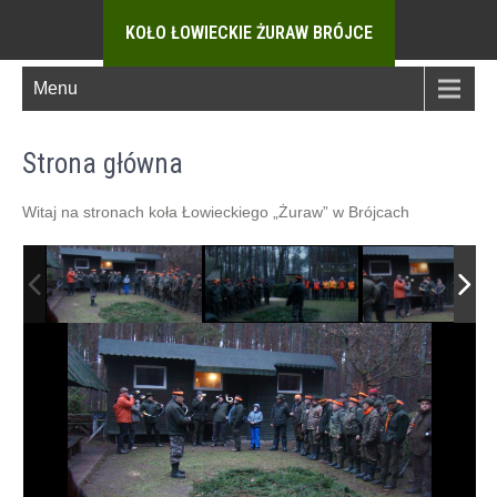
KOŁO ŁOWIECKIE ŻURAW BRÓJCE
Menu
Strona główna
Witaj na stronach koła Łowieckiego „Żuraw” w Brójcach