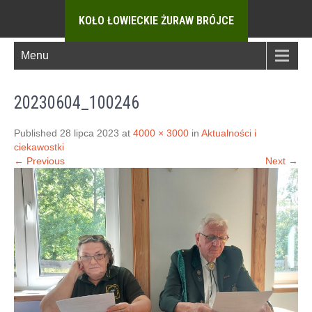
KOŁO ŁOWIECKIE ŻURAW BRÓJCE
Menu
20230604_100246
Published 28 lipca 2023 at
4000 × 3000
in
Aktualności i
ciekawostki
← Previous
Next →