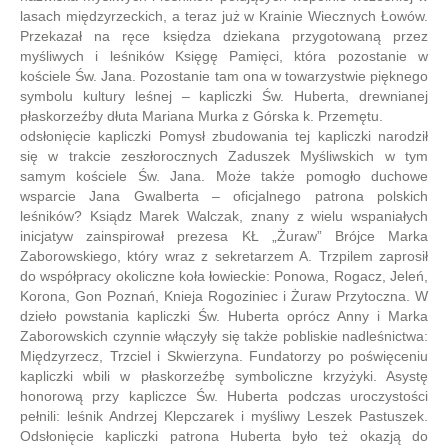
lasach międzyrzeckich, a teraz już w Krainie Wiecznych Łowów.
Przekazał na ręce księdza dziekana przygotowaną przez
myśliwych i leśników Księgę Pamięci, która pozostanie w
kościele Św. Jana. Pozostanie tam ona w towarzystwie pięknego
symbolu kultury leśnej – kapliczki Św. Huberta, drewnianej
płaskorzeźby dłuta Mariana Murka z Górska k. Przemętu.
odsłonięcie kapliczki Pomysł zbudowania tej kapliczki narodził
się w trakcie zeszłorocznych Zaduszek Myśliwskich w tym
samym kościele Św. Jana. Może także pomogło duchowe
wsparcie Jana Gwalberta – oficjalnego patrona polskich
leśników? Ksiądz Marek Walczak, znany z wielu wspaniałych
inicjatyw zainspirował prezesa KŁ „Żuraw” Brójce Marka
Zaborowskiego, który wraz z sekretarzem A. Trzpilem zaprosił
do współpracy okoliczne koła łowieckie: Ponowa, Rogacz, Jeleń,
Korona, Gon Poznań, Knieja Rogoziniec i Żuraw Przytoczna. W
dzieło powstania kapliczki Św. Huberta oprócz Anny i Marka
Zaborowskich czynnie włączyły się także pobliskie nadleśnictwa:
Międzyrzecz, Trzciel i Skwierzyna. Fundatorzy po poświęceniu
kapliczki wbili w płaskorzeźbę symboliczne krzyżyki. Asystę
honorową przy kapliczce Św. Huberta podczas uroczystości
pełnili: leśnik Andrzej Klepczarek i myśliwy Leszek Pastuszek.
Odsłonięcie kapliczki patrona Huberta było też okazją do