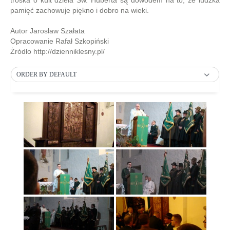
troska o kult dzieła Św. Huberta są dowodem na to, że ludzka
pamięć zachowuje piękno i dobro na wieki.
Autor Jarosław Szałata
Opracowanie Rafał Szkopiński
Żródło http://dzienniklesny.pl/
ORDER BY DEFAULT