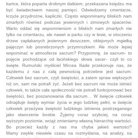
kartce, która poparta drobnym datkiem, przekazana księdzu ma
być świadectwem naszej pamięci. Odwiedzamy cmentarze,
krzyże przydrożne, kapliczki. Często wspominamy bliskich nam
zmarłych również podczas jesiennych i zimowych spacerów.
Warto oddać się wspomnieniom o bliskich nam zmarłych nie
tylko na cmentarzu, ale nawet w parku czy w lesie, w otoczeniu
drzew zapłakanych jesiennym deszczem, oklejonych mgiełką
pajęczyn lub posrebrzonych przymrozkiem. Ale może lepiej
wspominać w atmosferze sacrum? Przypomnę, że sacrum- to
pojęcie pochodzące od łacińskiego słowa sacer- czyli to co
święte. Rumuński myśliciel Mircea Iliade przekonuje nas, że
każdemu z nas z całą pewnością potrzebne jest sacrum:
Człowiek bez sacrum, czyli świętości, a zatem spraw większych
niż on, sam nie potrafi żyć. Jeżeli bez sacrum nie może istnieć
człowiek, to także cała społeczność nie potrafi funkcjonować bez
świętości, bez poszanowania dla sacrum… W święcie człowiek
odnajduje święty wymiar życia w jego ludzkiej pełni, w święcie
człowiek przeżywa świętość ludzkiego istnienia postrzeganego
jako stworzenie boskie. Żyjemy coraz szybciej, na coraz
wyższym poziomie, wciąż zmieniamy własną hierarchię wartości.
Bo przecież każdy z nas ma chyba jakieś wartości?
Mamy zwykle niewiele czasu na rozmyślania, na analizy, na