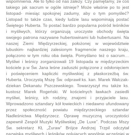
wspomnienia. Ale to tylko od nas zależy. Czy pamiętamy, że coś
takiego jak sacrum w ogóle istnieje? Może właśnie po to jest
listopad- miesiąc spokojnej zadumy, aby o tym pomyśleć?
Listopad to także czas, kiedy ludzie lasu wspominają postać
Świętego Huberta. To postać bardzo popularna pośród leśników
i myśliwych, którzy organizują uroczyste obchody święta
swojego patrona nazywane hubertowinami lub hubertusami. Na
naszej Ziemi Międzyrzeckiej, położonej w województwie
lubuskim- najbardziej zalesionym fragmencie naszego kraju,
połączono w tym roku oba święta. Pomyślano też o sacrum…
Myśliwi i leśnicy zorganizowali 19 listopada w międzyrzeckim
kościele p.w Św. Jana leśne zaduszki połączone z odsłonięciem
i poświęceniem kapliczki myśliwskiej z płaskorzeźbą św.
Huberta. Uroczystą Mszę Św. odprawił ks. kan. Marek Walczak-
dziekan Dekanatu Pszczewskiego. Towarzyszył mu także ks.
kustosz Marek Rogeński. W kościelnych ławkach zasiedli
myśliwi, leśnicy, ich rodziny, znajomi i przyjaciele lasu.
Wprowadzono sztandary kół łowieckich i niedawno ufundowany
przez społeczność powiatu międzyrzeckiego sztandar
Nadleśnictwa Międzyrzecz. Oprawę muzyczną uroczystości
zapewnił Zespół Muzyki Myśliwskiej „De Luxe”. Podczas Mszy
Św. sekretarz KŁ „Żuraw” Brójce Andrzej Trzpil odczytał
nazwiska myśliwych i leśników polujących wspólnie wcześniej w