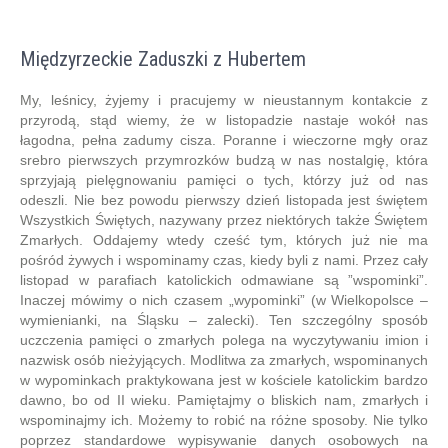
Międzyrzeckie Zaduszki z Hubertem
My, leśnicy, żyjemy i pracujemy w nieustannym kontakcie z
przyrodą, stąd wiemy, że w listopadzie nastaje wokół nas
łagodna, pełna zadumy cisza. Poranne i wieczorne mgły oraz
srebro pierwszych przymrozków budzą w nas nostalgię, która
sprzyjają pielęgnowaniu pamięci o tych, którzy już od nas
odeszli. Nie bez powodu pierwszy dzień listopada jest świętem
Wszystkich Świętych, nazywany przez niektórych także Świętem
Zmarłych. Oddajemy wtedy cześć tym, których już nie ma
pośród żywych i wspominamy czas, kiedy byli z nami. Przez cały
listopad w parafiach katolickich odmawiane są ”wspominki”.
Inaczej mówimy o nich czasem „wypominki” (w Wielkopolsce –
wymienianki, na Śląsku – zalecki). Ten szczególny sposób
uczczenia pamięci o zmarłych polega na wyczytywaniu imion i
nazwisk osób nieżyjących. Modlitwa za zmarłych, wspominanych
w wypominkach praktykowana jest w kościele katolickim bardzo
dawno, bo od II wieku. Pamiętajmy o bliskich nam, zmarłych i
wspominajmy ich. Możemy to robić na różne sposoby. Nie tylko
poprzez standardowe wypisywanie danych osobowych na