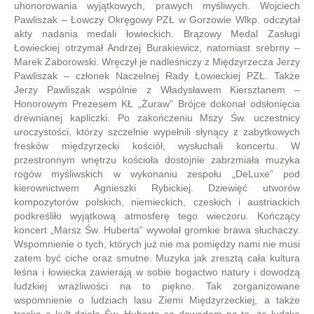
uhonorowania wyjątkowych, prawych myśliwych. Wojciech
Pawliszak – Łowczy Okręgowy PZŁ w Gorzowie Wlkp. odczytał
akty nadania medali łowieckich. Brązowy Medal Zasługi
Łowieckiej otrzymał Andrzej Burakiewicz, natomiast srebrny –
Marek Zaborowski. Wręczył je nadleśniczy z Międzyrzecza Jerzy
Pawliszak – członek Naczelnej Rady Łowieckiej PZŁ. Także
Jerzy Pawliszak wspólnie z Władysławem Kiersztanem –
Honorowym Prezesem KŁ „Żuraw” Brójce dokonał odsłonięcia
drewnianej kapliczki. Po zakończeniu Mszy Św. uczestnicy
uroczystości, którzy szczelnie wypełnili słynący z zabytkowych
fresków międzyrzecki kościół, wysłuchali koncertu. W
przestronnym wnętrzu kościoła dostojnie zabrzmiała muzyka
rogów myśliwskich w wykonaniu zespołu „DeLuxe” pod
kierownictwem Agnieszki Rybickiej. Dziewięć utworów
kompozytorów polskich, niemieckich, czeskich i austriackich
podkreśliło wyjątkową atmosferę tego wieczoru. Kończący
koncert „Marsz Św. Huberta” wywołał gromkie brawa słuchaczy.
Wspomnienie o tych, których już nie ma pomiędzy nami nie musi
zatem być ciche oraz smutne. Muzyka jak zresztą cała kultura
leśna i łowiecka zawierają w sobie bogactwo natury i dowodzą
ludzkiej wrażliwości na to piękno. Tak zorganizowane
wspomnienie o ludziach lasu Ziemi Międzyrzeckiej, a także