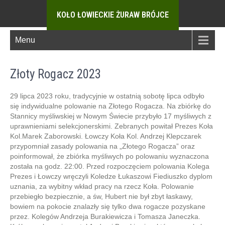
KOŁO ŁOWIECKIE ŻURAW BRÓJCE
Menu
Złoty Rogacz 2023
29 lipca 2023 roku, tradycyjnie w ostatnią sobotę lipca odbyło
się indywidualne polowanie na Złotego Rogacza. Na zbiórkę do
Stannicy myśliwskiej w Nowym Świecie przybyło 17 myśliwych z
uprawnieniami selekcjonerskimi. Zebranych powitał Prezes Koła
Kol.Marek Zaborowski. Łowczy Koła Kol. Andrzej Klepczarek
przypomniał zasady polowania na „Złotego Rogacza” oraz
poinformował, że zbiórka myśliwych po polowaniu wyznaczona
została na godz. 22:00. Przed rozpoczęciem polowania Kolega
Prezes i Łowczy wręczyli Koledze Łukaszowi Fiediuszko dyplom
uznania, za wybitny wkład pracy na rzecz Koła. Polowanie
przebiegło bezpiecznie, a św, Hubert nie był zbyt łaskawy,
bowiem na pokocie znalazły się tylko dwa rogacze pozyskane
przez. Kolegów Andrzeja Burakiewicza i Tomasza Janeczka.