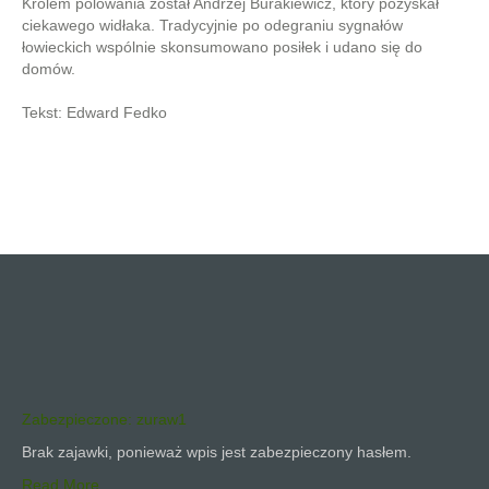
Królem polowania został Andrzej Burakiewicz, który pozyskał
ciekawego widłaka. Tradycyjnie po odegraniu sygnałów
łowieckich wspólnie skonsumowano posiłek i udano się do
domów.
Tekst: Edward Fedko
Zabezpieczone: zuraw1
Brak zajawki, ponieważ wpis jest zabezpieczony hasłem.
Read More